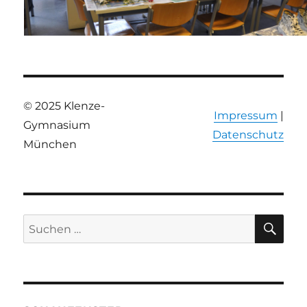
© 2025 Klenze-
Impressum
|
Gymnasium
Datenschutz
München
SU
Suchen
nach: