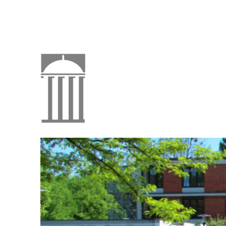
naturwissenschaftlich-technologisches Gymnasium
Klenze-Gymnasium Mün