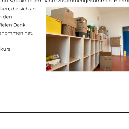
e und 30 Pakete am Dante zusammengekommen.
Hiermi
ken, die sich an
in den
ielen Dank
ngenommen hat.
lkurs