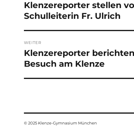
Klenzereporter stellen v
Vorheriger
Beitrag:
Schulleiterin Fr. Ulrich
WEITER
Klenzereporter berichte
Nächster
Beitrag:
Besuch am Klenze
© 2025 Klenze-Gymnasium München